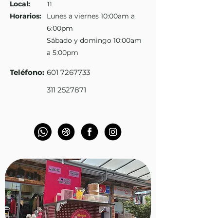
Local:
11
Horarios:
Lunes a viernes 10:00am a
6:00pm
Sábado y domingo 10:00am
a 5:00pm
Teléfono
:
601 7267733
311 2527871